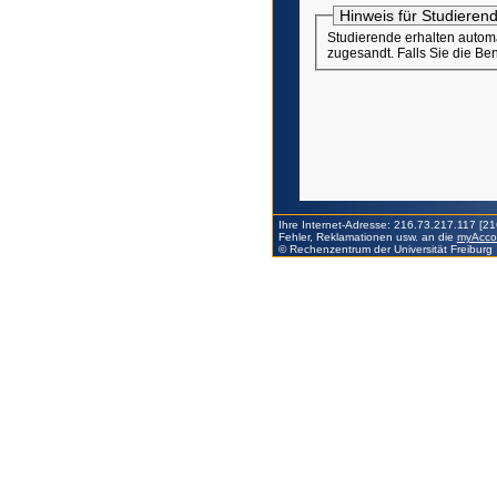
Hinweis für Studieren
Studierende erhalten automatisch Benutzerkennung und Initialpasswo
zuge
Ihre Internet-Adresse: 216.73.217.117 [2
Fehler, Reklamationen usw. an die
myAccou
© Rechenzentrum der Universität Freiburg