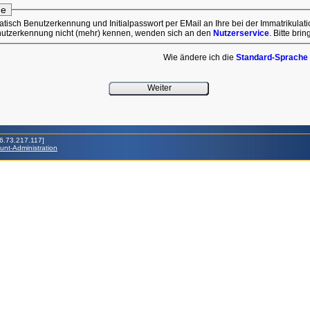
de
rt per EMail an Ihre bei der Immatrikulation hinterlegte Mail-Adresse
sandt. Falls Sie die Benutzerkennung nicht (mehr) kennen, wenden sich an den
Nutzerservice
Wie ändere ich die
Standard-Sprache
16.73.217.117]
nt-Administration